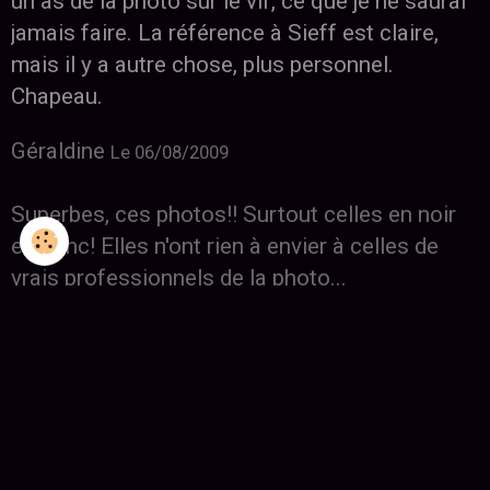
un as de la photo sur le vif, ce que je ne saurai
jamais faire. La référence à Sieff est claire,
mais il y a autre chose, plus personnel.
Chapeau.
Géraldine
Le 06/08/2009
Superbes, ces photos!! Surtout celles en noir
et blanc! Elles n'ont rien à envier à celles de
vrais professionnels de la photo...
Quant tu veux pour faire partie de la galerie!
Clara la nièce
Le 07/05/2009
Bravo tonton ! Tu as vraiment l'art de la photo
en toi ! elles sont pleines de sensibilité et