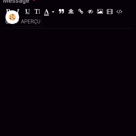
Message
APERÇU
Anti-spam