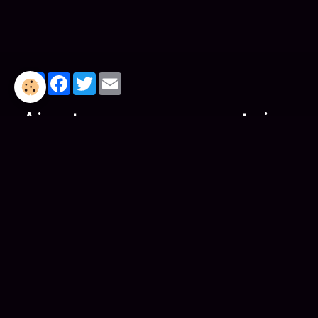
Partager
Facebook
Twitter
Email
Ajouter un commentaire
Nom
E-mail
Site Internet